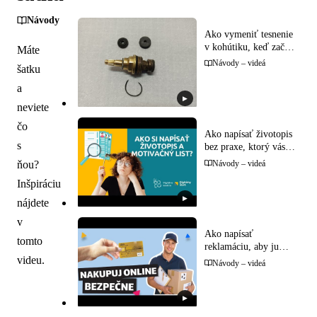
Návody
Ako vymeniť tesnenie
v kohútiku, keď začne
Máte
kvapkať
Návody – videá
šatku
a
▶
neviete
čo
Ako napísať životopis
s
bez praxe, ktorý vás
dostane na pohovor
ňou?
Návody – videá
Inšpiráciu
▶
nájdete
v
Ako napísať
tomto
reklamáciu, aby ju
predajca nemohol
videu.
Návody – videá
odbiť do troch dní
▶