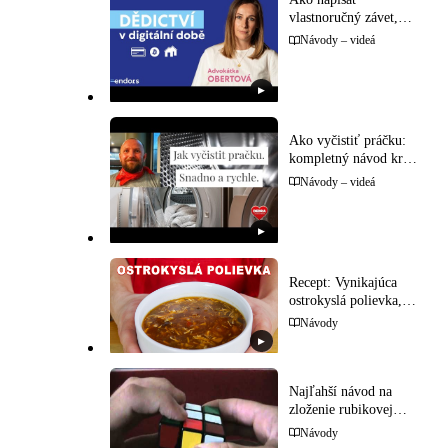
vlastnoručný závet,
aby bol platný (a aby
Návody – videá
ho súd uznal)
▶
Ako vyčistiť práčku:
kompletný návod krok
za krokom
Návody – videá
▶
Recept: Vynikajúca
ostrokyslá polievka,
ktorú si môžete
Návody
spraviť sami doma
▶
Najľahší návod na
zloženie rubikovej
kocky: Krok za
Návody
krokom