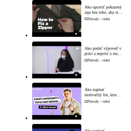
Ako opraviť pokazený
zips bez toho, aby ste
museli niesť bundu
Návody – videá
krajčírke
▶
Ako podať výpoveď v
práci a neprísť o mzdu
za výpovednú dobu
Návody – videá
▶
Ako napísať
motivačný list, ktorý
si personalista
Návody – videá
skutočne prečíta
▶
Ako napísať