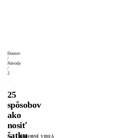
Domov
/
Návody
/
25 spôsobov ako nosiť šatku
25
spôsobov
ako
nosiť
šatku
PODOBNÉ VIDEÁ