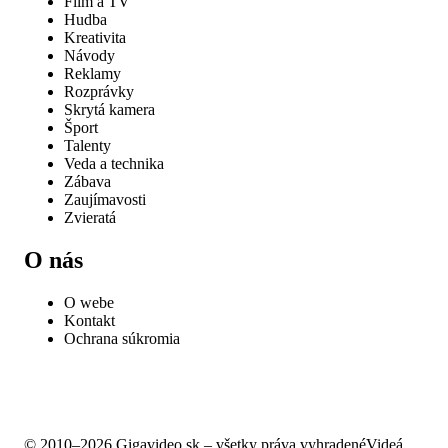
Film a TV
Hudba
Kreativita
Návody
Reklamy
Rozprávky
Skrytá kamera
Šport
Talenty
Veda a technika
Zábava
Zaujímavosti
Zvieratá
O nás
O webe
Kontakt
Ochrana súkromia
© 2010–2026 Gigavideo.sk – všetky práva vyhradené
Videá