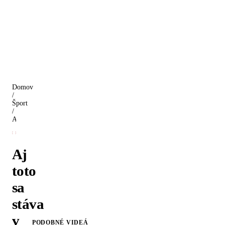
Domov
/
Šport
/
Aj toto sa stáva v hokeji
Aj
toto
sa
stáva
v
PODOBNÉ VIDEÁ