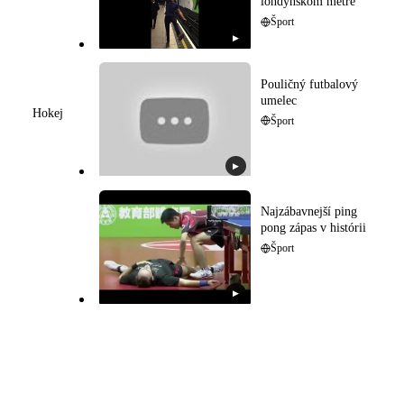
londýnskom metre
Šport
▶
Pouličný futbalový
umelec
Hokej
Šport
▶
Najzábavnejší ping
pong zápas v histórii
Šport
▶