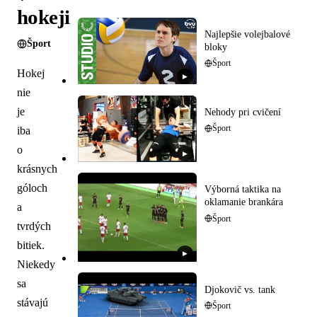
hokeji
Najlepšie volejbalové
Šport
bloky
Šport
Hokej
▶
nie
je
Nehody pri cvičení
Šport
iba
o
▶
krásnych
góloch
Výborná taktika na
oklamanie brankára
a
Šport
tvrdých
bitiek.
▶
Niekedy
sa
Djokovič vs. tank
stávajú
Šport