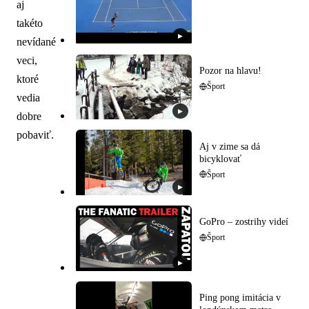
aj
takéto
▶
nevídané
veci,
Pozor na hlavu!
ktoré
Šport
vedia
▶
dobre
pobaviť.
Aj v zime sa dá
bicyklovať
Šport
▶
GoPro – zostrihy videí
Šport
▶
Ping pong imitácia v