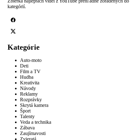
Zbierka najlepších videí z YouTube prehľadne zoradených do
kategórií.
Kategórie
Auto-moto
Deti
Film a TV
Hudba
Kreativita
Návody
Reklamy
Rozprávky
Skrytá kamera
Šport
Talenty
Veda a technika
Zábava
Zaujímavosti
Zvieratá