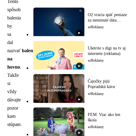
Tento
spôsob
O2 vracia späť peniaze
balenia
za neminuté dáta
(reklama)
by
Reklamy
▶
sa
dal
Ušetrite s digi na tv aj
nazvať
balenie
internete (reklama)
na
Reklamy
▶
hovno
.
Takže
Čajočky pijú
si
Popradskú kávu
vždy
Reklamy
dávajte
▶
pozor
FEM: Viac ako len
kam
škola
stúpate.
Reklamy
▶