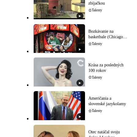
zbíjačkou
Talenty
▶
Bozkávanie na
basketbale (Chicago
Bulls)
Talenty
▶
Krása za posledných
100 rokov
Talenty
▶
Američania a
slovenské jazykolamy
Talenty
▶
Otec natáčal svoju