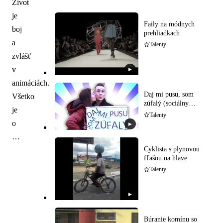
Život
je
Faily na módnych
boj
prehliadkach
a
Talenty
zvlášť
v
▶
animáciách.
Daj mi pusu, som
Všetko
zúfalý (sociálny
je
experiment)
Talenty
o
▶
…
Cyklista s plynovou
fľašou na hlave
Talenty
▶
Búranie komínu so