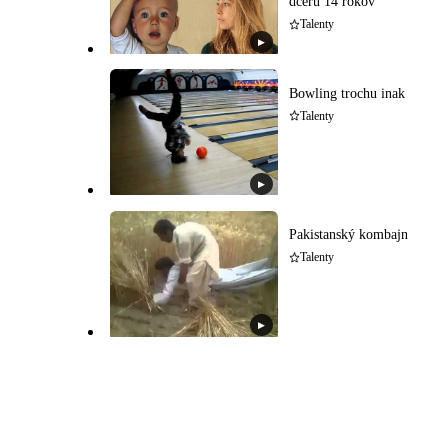
dcéru 14 rokov
Talenty
▶
Bowling trochu inak
Talenty
▶
Pakistanský kombajn
Talenty
▶