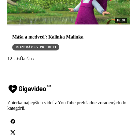
16:30
Máša a medveď: Kalinka Malinka
ROZPRÁVKY PRE DETI
1
2
…
6
Ďalšia ›
SK
Gigavideo
Zbierka najlepších videí z YouTube prehľadne zoradených do
kategórií.