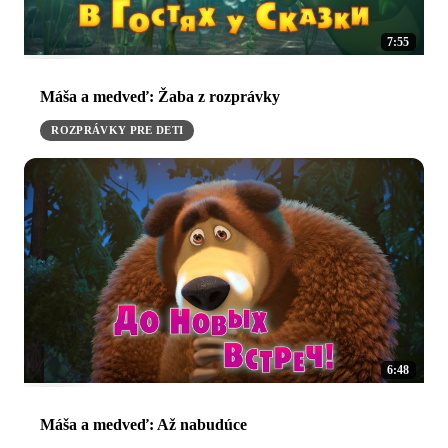
7:55
Máša a medveď: Žaba z rozprávky
ROZPRÁVKY PRE DETI
6:48
Máša a medveď: Až nabudúce