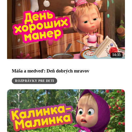
14:35
Máša a medveď: Deň dobrých mravov
ROZPRÁVKY PRE DETI