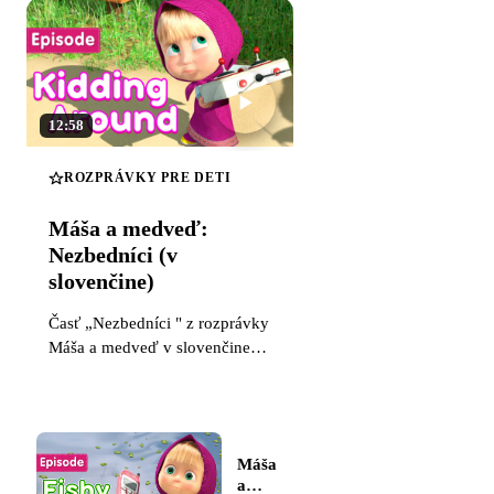
Máša a medveď
12:58
ROZPRÁVKY PRE DETI
Ruské rozprávky
Máša a medveď:
Nezbedníci (v
slovenčine)
Časť „Nezbedníci " z rozprávky
Máša a medveď v slovenčine.
Pozrite si video o malej
nezbednej Máši a medveďovi
Miškovi v slovenskom dabingu.
Máša
a