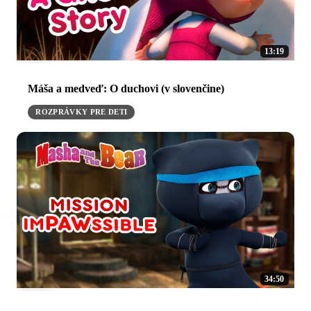
13:19
Máša a medveď: O duchovi (v slovenčine)
ROZPRÁVKY PRE DETI
34:50