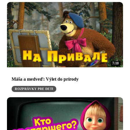
7:10
Máša a medveď: Výlet do prírody
ROZPRÁVKY PRE DETI