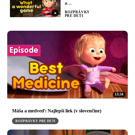
slovenčine)
a
medveď:
ROZPRÁVKY
Skvelá
PRE DETI
hra (v
slovenčine)
13:34
Máša a medveď: Najlepší liek (v slovenčine)
ROZPRÁVKY PRE DETI