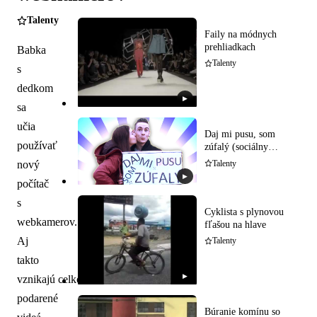
Talenty
Faily na módnych
prehliadkach
Babka
Talenty
s
dedkom
▶
sa
učia
Daj mi pusu, som
používať
zúfalý (sociálny
experiment)
nový
Talenty
▶
počítač
s
Cyklista s plynovou
webkamerov.
fľašou na hlave
Aj
Talenty
takto
▶
vznikajú celkom
podarené
Búranie komínu so