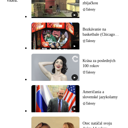
videá.
zbíjačkou
Talenty
▶
Bozkávanie na
basketbale (Chicago
Bulls)
Talenty
▶
Krása za posledných
100 rokov
Talenty
▶
Američania a
slovenské jazykolamy
Talenty
▶
Otec natáčal svoju