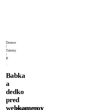
Domov
/
Talenty
/
Babka a dedko pred webkamerov
Babka
a
dedko
pred
webkamerov
PODOBNÉ VIDEÁ