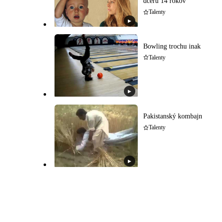
dcéru 14 rokov
Talenty
▶
Bowling trochu inak
Talenty
▶
Pakistanský kombajn
Talenty
▶