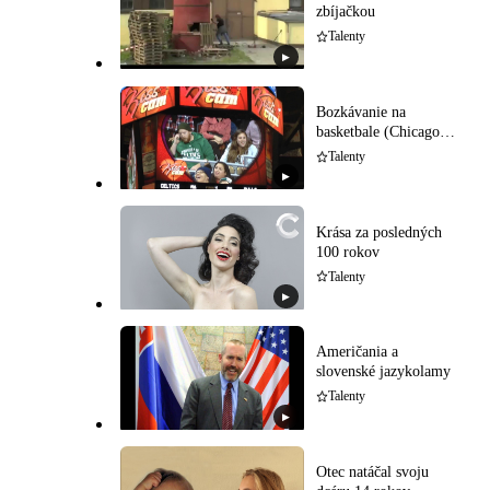
zbíjačkou
Talenty
▶
Bozkávanie na
basketbale (Chicago
Bulls)
Talenty
▶
Krása za posledných
100 rokov
Talenty
▶
Američania a
slovenské jazykolamy
Talenty
▶
Otec natáčal svoju