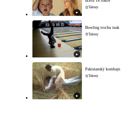
dcéru 14 rokov
Talenty
▶
Bowling trochu inak
Talenty
▶
Pakistanský kombajn
Talenty
▶