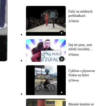
Faily na módnych
prehliadkach
Talenty
▶
Daj mi pusu, som
zúfalý (sociálny
experiment)
Talenty
▶
Cyklista s plynovou
fľašou na hlave
Talenty
▶
Búranie komínu so