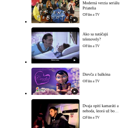
Moderná verzia seriálu
Priatelia
Film a TV
▶
Ako sa natáčajú
telenovely?
Film a TV
▶
Dievča z balkóna
Film a TV
▶
Dvaja opití kamaráti a
nehoda, ktorá už bola
uskutočnená!
Film a TV