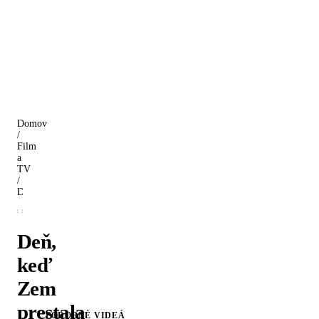
Domov
/
Film
a
TV
/
Deň, keď Zem prestala masturbovať
Deň,
keď
Zem
prestala
PODOBNÉ VIDEÁ