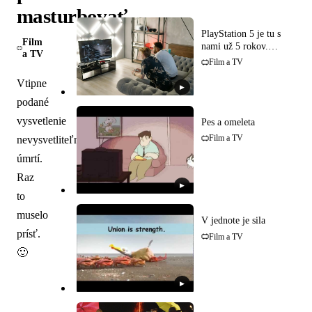
masturbovať
PlayStation 5 je tu s
Film
nami už 5 rokov.
a TV
Oplatí sa kúpiť?
Film a TV
Vtipne
▶
podané
vysvetlenie
Pes a omeleta
Film a TV
nevysvetliteľných
úmrtí.
Raz
▶
to
muselo
V jednote je sila
prísť.
Film a TV
🙂
▶