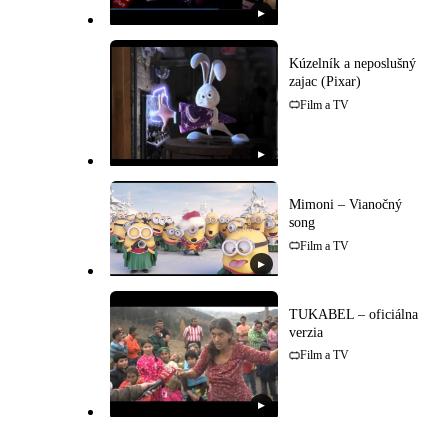
▶
Kúzelník a neposlušný
zajac (Pixar)
Film a TV
▶
Mimoni – Vianočný
song
Film a TV
▶
TUKABEL – oficiálna
verzia
Film a TV
▶