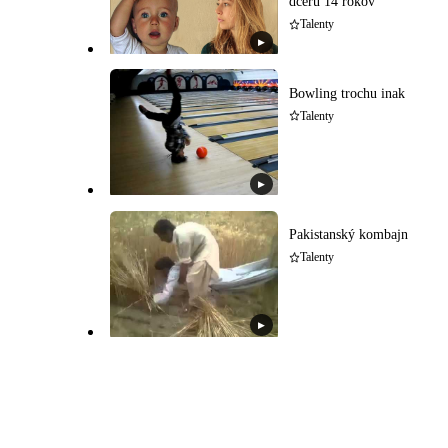
dcéru 14 rokov
Talenty
▶
Bowling trochu inak
Talenty
▶
Pakistanský kombajn
Talenty
▶