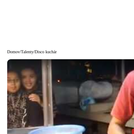
Domov
/
Talenty
/
Disco kuchár