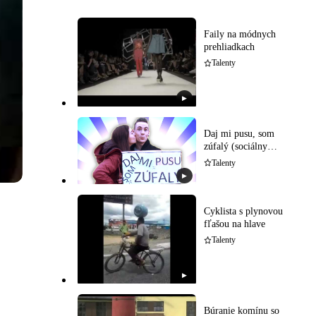
Faily na módnych
prehliadkach
Talenty
▶
Daj mi pusu, som
zúfalý (sociálny
experiment)
Talenty
▶
Cyklista s plynovou
fľašou na hlave
Talenty
▶
Búranie komínu so