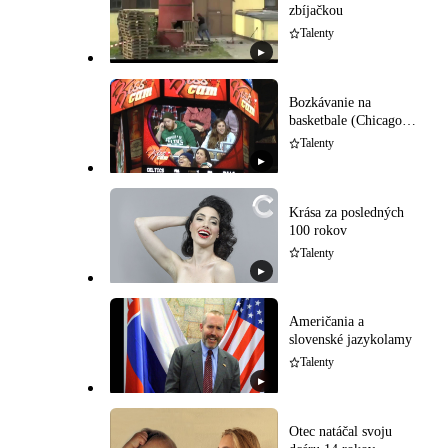
zbíjačkou
Talenty
▶
Bozkávanie na
basketbale (Chicago
Bulls)
Talenty
▶
Krása za posledných
100 rokov
Talenty
▶
Američania a
slovenské jazykolamy
Talenty
▶
Otec natáčal svoju