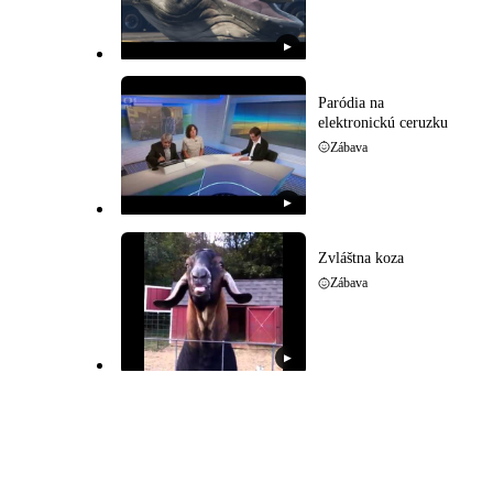
▶
Paródia na
elektronickú ceruzku
Zábava
▶
Zvláštna koza
Zábava
▶