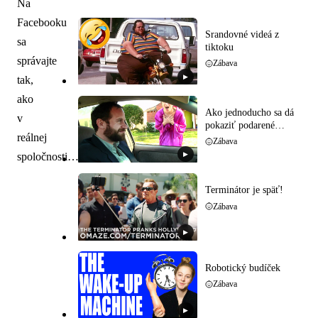
Na
Facebooku
Srandovné videá z
sa
tiktoku
správajte
Zábava
▶
tak,
ako
Ako jednoducho sa dá
v
pokaziť podarené
reálnej
rande
Zábava
▶
spoločnosti…
Terminátor je späť!
Zábava
▶
Robotický budíček
Zábava
▶