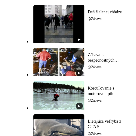
Deň šialenej chôdze
Zábava
▶
Zábava na
bezpečnostných
kamerách
Zábava
▶
Korčuľovanie s
motorovou pílou
Zábava
▶
Lietajúca veľryba z
GTA 5
Zábava