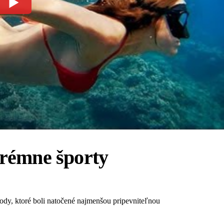
trémne športy
rody, ktoré boli natočené najmenšou pripevniteľnou