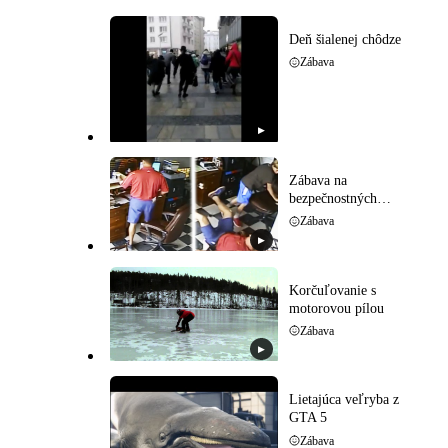
Deň šialenej chôdze
Zábava
▶
Zábava na
bezpečnostných
kamerách
Zábava
▶
Korčuľovanie s
motorovou pílou
Zábava
▶
Lietajúca veľryba z
GTA 5
Zábava