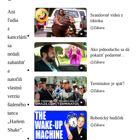
Ani
Srandovné videá z
ľudia
tiktoku
Zábava
z
▶
kancelárii
sa
Ako jednoducho sa dá
nedali
pokaziť podarené
rande
zahanbiť
Zábava
▶
a
natočili
Terminátor je späť!
vlastnú
Zábava
verziu
▶
šialeného
tanca
Robotický budíček
„Harlem
Zábava
Shake”.
▶