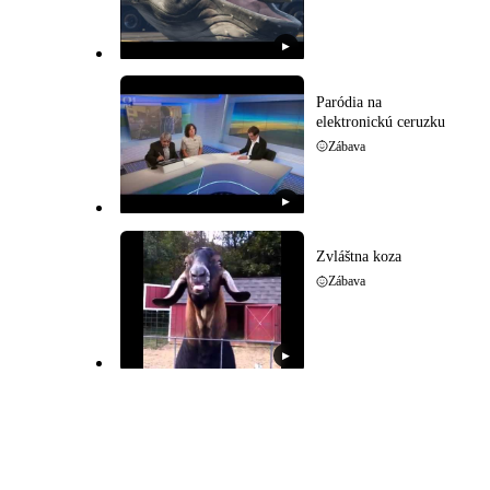
▶
Paródia na
elektronickú ceruzku
Zábava
▶
Zvláštna koza
Zábava
▶