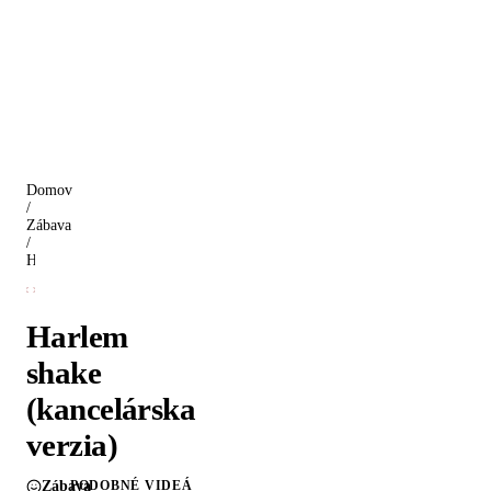
Domov
/
Zábava
/
Harlem shake (kancelárska verzia)
Harlem
shake
(kancelárska
verzia)
Zábava
PODOBNÉ VIDEÁ