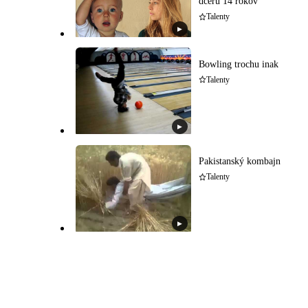
dcéru 14 rokov
Talenty
▶
Bowling trochu inak
Talenty
▶
Pakistanský kombajn
Talenty
▶