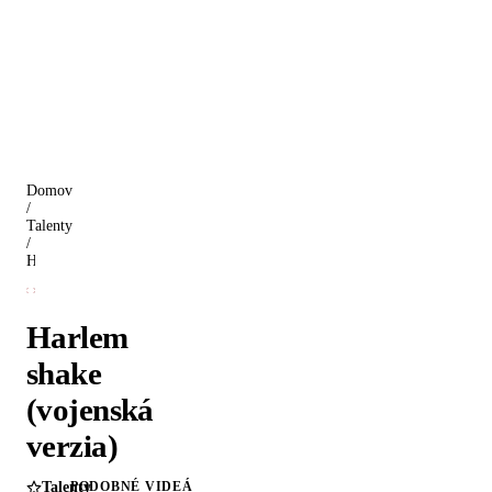
Domov
/
Talenty
/
Harlem shake (vojenská verzia)
Harlem
shake
(vojenská
verzia)
Talenty
PODOBNÉ VIDEÁ