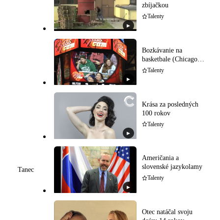
zbíjačkou
Talenty
▶
Bozkávanie na
basketbale (Chicago
Bulls)
Talenty
▶
Krása za posledných
100 rokov
Talenty
▶
Američania a
slovenské jazykolamy
Tanec
Talenty
▶
Otec natáčal svoju