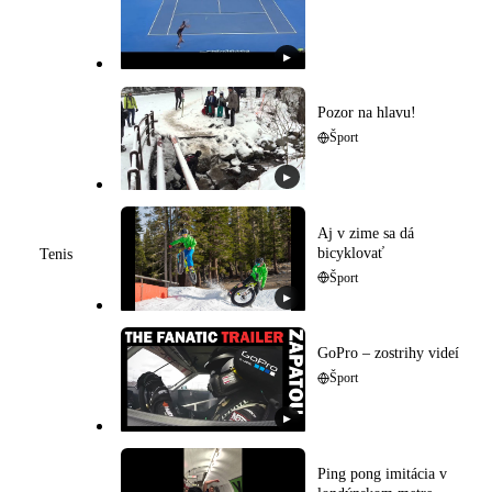
▶
Pozor na hlavu!
Šport
▶
Aj v zime sa dá
bicyklovať
Tenis
Šport
▶
GoPro – zostrihy videí
Šport
▶
Ping pong imitácia v