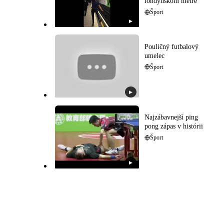
londýnskom metre
Šport
▶
Pouličný futbalový
umelec
Šport
▶
Najzábavnejší ping
pong zápas v histórii
Šport
▶