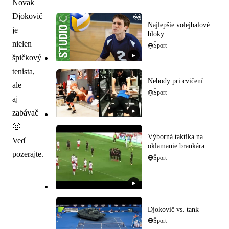
Novak
Djokovič
Najlepšie volejbalové
je
bloky
nielen
Šport
▶
špičkový
tenista,
Nehody pri cvičení
ale
Šport
aj
▶
zabávač
🙂
Výborná taktika na
Veď
oklamanie brankára
pozerajte.
Šport
▶
Djokovič vs. tank
Šport