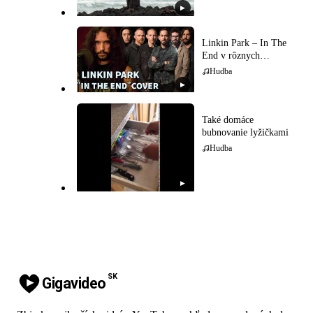
▶
Linkin Park – In The
End v rôznych
hudobných štýloch
Hudba
▶
Také domáce
bubnovanie lyžičkami
Hudba
▶
SK
Gigavideo