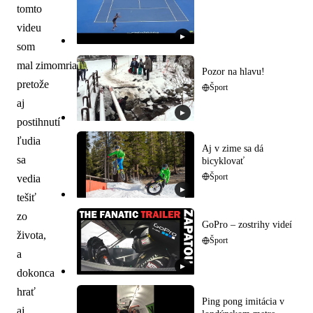
tomto
videu
▶
som
mal zimomriavky,
Pozor na hlavu!
pretože
Šport
aj
▶
postihnutí
ľudia
Aj v zime sa dá
sa
bicyklovať
Šport
vedia
▶
tešiť
zo
GoPro – zostrihy videí
života,
Šport
a
▶
dokonca
hrať
Ping pong imitácia v
aj