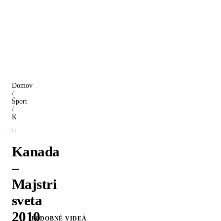
Domov
/
Šport
/
Kanada – Majstri sveta 2010 vo volejbale
Kanada
–
Majstri
sveta
2010
PODOBNÉ VIDEÁ