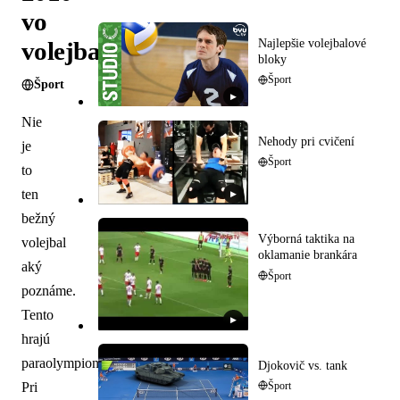
vo
volejbale
Najlepšie volejbalové
bloky
Šport
Šport
▶
Nie
Nehody pri cvičení
je
Šport
to
ten
▶
bežný
Výborná taktika na
volejbal
oklamanie brankára
aký
Šport
poznáme.
Tento
▶
hrajú
paraolympionici.
Djokovič vs. tank
Pri
Šport