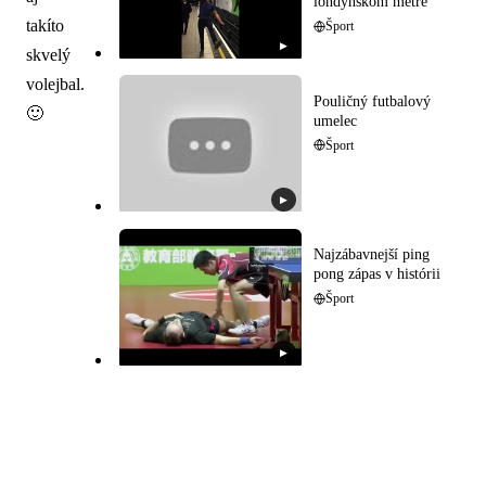
londýnskom metre
takíto
Šport
▶
skvelý
volejbal.
Pouličný futbalový
🙂
umelec
Šport
▶
Najzábavnejší ping
pong zápas v histórii
Šport
▶