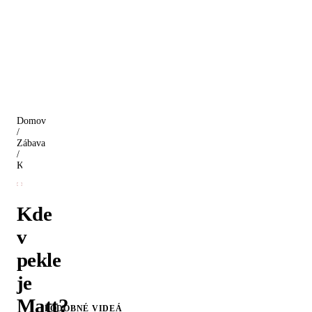
Domov
/
Zábava
/
Kde v pekle je Matt? (2012)
Kde
v
pekle
je
Matt?
PODOBNÉ VIDEÁ