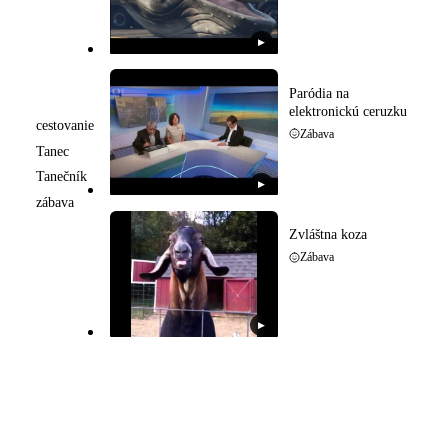
▶
Paródia na
elektronickú ceruzku
cestovanie
Zábava
Tanec
Tanečník
▶
zábava
Zvláštna koza
Zábava
▶