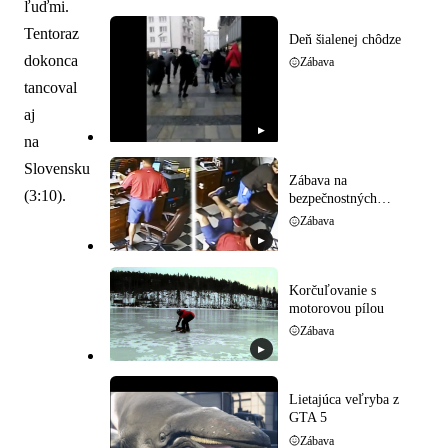
ľuďmi.
Tentoraz
Deň šialenej chôdze
dokonca
Zábava
tancoval
aj
▶
na
Slovensku
Zábava na
(3:10).
bezpečnostných
kamerách
Zábava
▶
Korčuľovanie s
motorovou pílou
Zábava
▶
Lietajúca veľryba z
GTA 5
Zábava