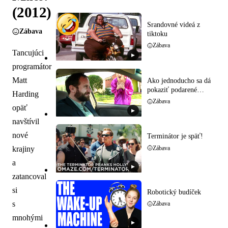
(2012)
Srandovné videá z
Zábava
tiktoku
Zábava
Tancujúci
▶
programátor
Matt
Ako jednoducho sa dá
pokaziť podarené
Harding
rande
Zábava
opäť
▶
navštívil
nové
Terminátor je späť!
krajiny
Zábava
a
▶
zatancoval
si
Robotický budíček
s
Zábava
mnohými
▶