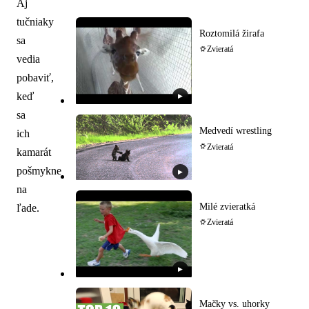
Aj
tučniaky
Roztomilá žirafa
sa
Zvieratá
vedia
pobaviť,
keď
▶
sa
Medvedí wrestling
ich
Zvieratá
kamarát
pošmykne
▶
na
Milé zvieratká
ľade.
Zvieratá
▶
Mačky vs. uhorky