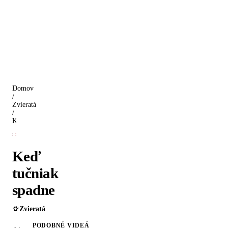
Domov
/
Zvieratá
/
Keď tučniak spadne
Keď
tučniak
spadne
Zvieratá
PODOBNÉ VIDEÁ