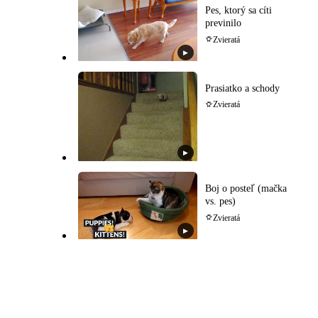
Pes, ktorý sa cíti
previnilo
Zvieratá
▶
Prasiatko a schody
Zvieratá
▶
Boj o posteľ (mačka
vs. pes)
Zvieratá
▶