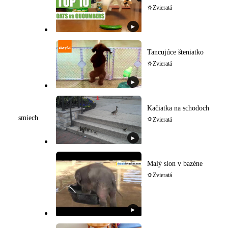
Zvieratá
▶
Tancujúce šteniatko
Zvieratá
▶
Kačiatka na schodoch
smiech
Zvieratá
▶
Malý slon v bazéne
Zvieratá
▶