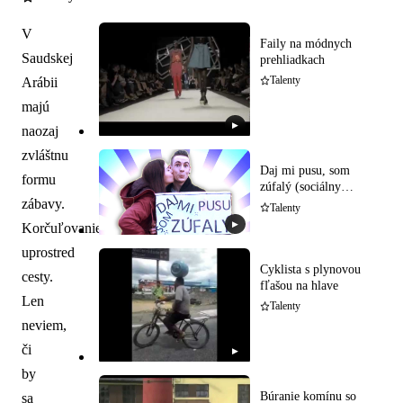
V
Faily na módnych
Saudskej
prehliadkach
Talenty
Arábii
majú
▶
naozaj
zvláštnu
Daj mi pusu, som
formu
zúfalý (sociálny
experiment)
zábavy.
Talenty
▶
Korčuľovanie
uprostred
Cyklista s plynovou
cesty.
fľašou na hlave
Len
Talenty
neviem,
či
▶
by
Búranie komínu so
sa