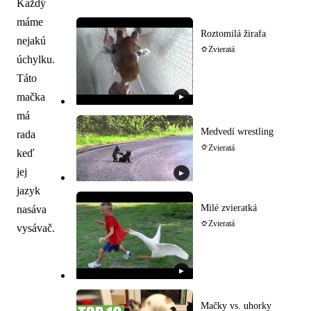
Každý
máme
Roztomilá žirafa
nejakú
Zvieratá
úchylku.
Táto
mačka
▶
má
Medvedí wrestling
rada
Zvieratá
keď
jej
▶
jazyk
Milé zvieratká
nasáva
Zvieratá
vysávač.
▶
Mačky vs. uhorky