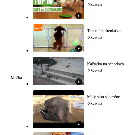
Zvieratá
▶
Tancujúce šteniatko
Zvieratá
▶
Kačiatka na schodoch
Zvieratá
Mačka
▶
Malý slon v bazéne
Zvieratá
▶