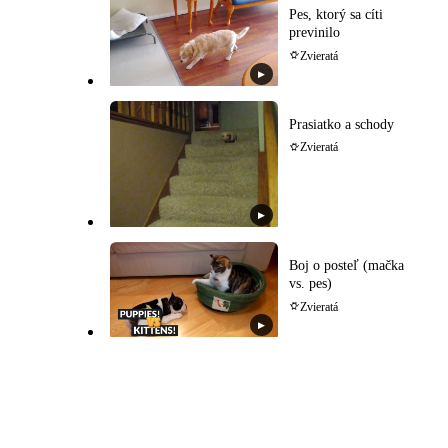
Pes, ktorý sa cíti
previnilo
Zvieratá
▶
Prasiatko a schody
Zvieratá
▶
Boj o posteľ (mačka
vs. pes)
Zvieratá
▶