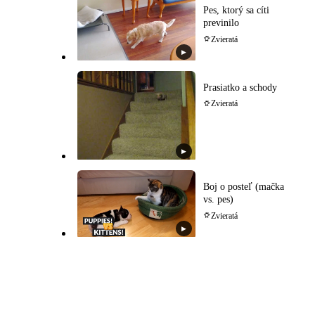
Pes, ktorý sa cíti
previnilo
Zvieratá
▶
Prasiatko a schody
Zvieratá
▶
Boj o posteľ (mačka
vs. pes)
Zvieratá
▶