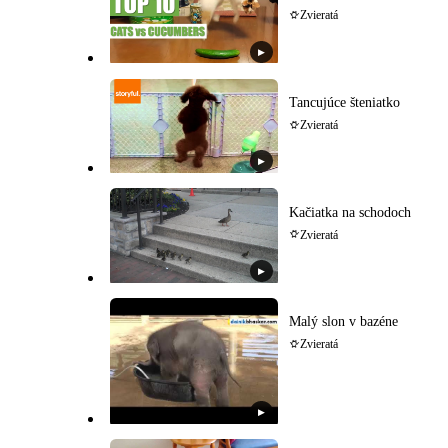
Zvieratá
▶
Tancujúce šteniatko
Zvieratá
▶
Kačiatka na schodoch
Zvieratá
▶
Malý slon v bazéne
Zvieratá
▶