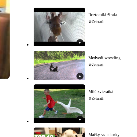
Roztomilá žirafa
Zvieratá
▶
Medvedí wrestling
Zvieratá
▶
Milé zvieratká
Zvieratá
▶
Mačky vs. uhorky