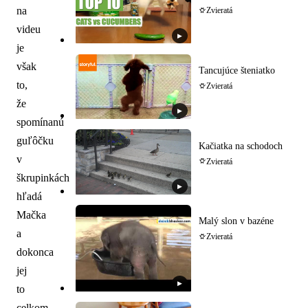
na
Zvieratá
videu
▶
je
však
Tancujúce šteniatko
to,
Zvieratá
že
▶
spomínanú
guľôčku
Kačiatka na schodoch
v
Zvieratá
škrupinkách
▶
hľadá
Mačka
Malý slon v bazéne
a
Zvieratá
dokonca
jej
▶
to
celkom