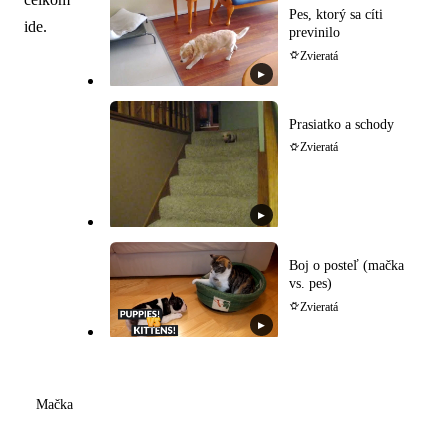
Pes, ktorý sa cíti
ide.
previnilo
Zvieratá
▶
Prasiatko a schody
Zvieratá
▶
Boj o posteľ (mačka
vs. pes)
Zvieratá
▶
Mačka