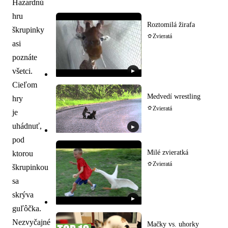
Hazardnú
hru
Roztomilá žirafa
škrupinky
Zvieratá
asi
poznáte
všetci.
▶
Cieľom
Medvedí wrestling
hry
Zvieratá
je
uhádnuť,
▶
pod
Milé zvieratká
ktorou
Zvieratá
škrupinkou
sa
skrýva
▶
guľôčka.
Nezvyčajné
Mačky vs. uhorky