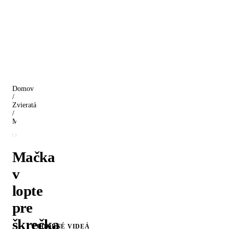
Domov
/
Zvieratá
/
Mačka v lopte pre škrečka
Mačka
v
lopte
pre
škrečka
PODOBNÉ VIDEÁ