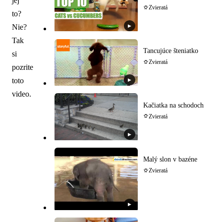
jej
Zvieratá
to?
Nie?
▶
Tak
Tancujúce šteniatko
si
Zvieratá
pozrite
toto
▶
video.
Kačiatka na schodoch
Zvieratá
▶
Malý slon v bazéne
Zvieratá
▶