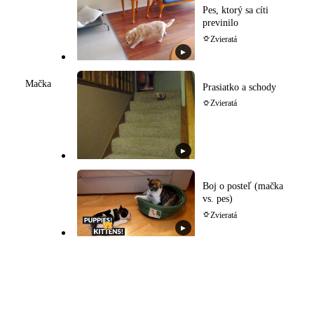
Pes, ktorý sa cíti
previnilo
Zvieratá
▶
Mačka
Prasiatko a schody
Zvieratá
▶
Boj o posteľ (mačka
vs. pes)
Zvieratá
▶