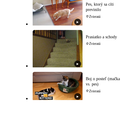
Pes, ktorý sa cíti
previnilo
Zvieratá
▶
Prasiatko a schody
Zvieratá
▶
Boj o posteľ (mačka
vs. pes)
Zvieratá
▶