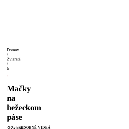
Domov
/
Zvieratá
/
Mačky na bežeckom páse
Mačky
na
bežeckom
páse
Zvieratá
PODOBNÉ VIDEÁ