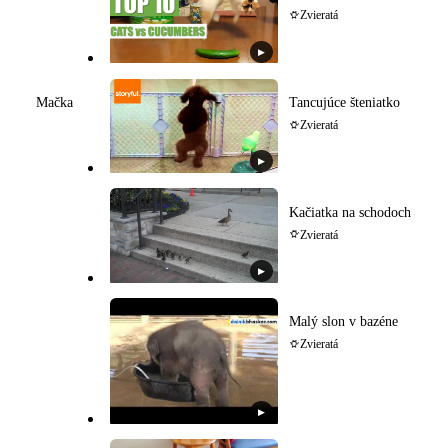
Zvieratá
▶
Tancujúce šteniatko
Mačka
Zvieratá
▶
Kačiatka na schodoch
Zvieratá
▶
Malý slon v bazéne
Zvieratá
▶