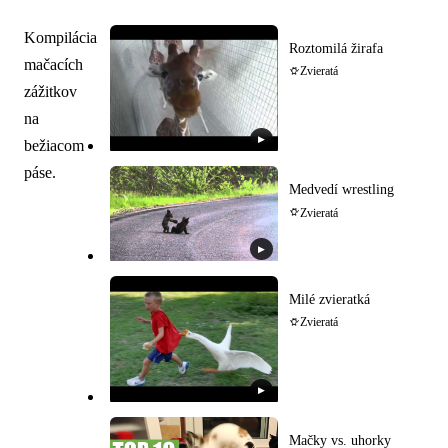
Kompilácia
Roztomilá žirafa
mačacích
Zvieratá
zážitkov
na
▶
bežiacom
páse.
Medvedí wrestling
Zvieratá
▶
Milé zvieratká
Zvieratá
▶
Mačky vs. uhorky