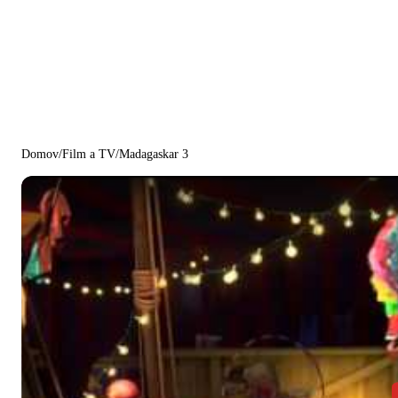
Domov
/
Film a TV
/
Madagaskar 3