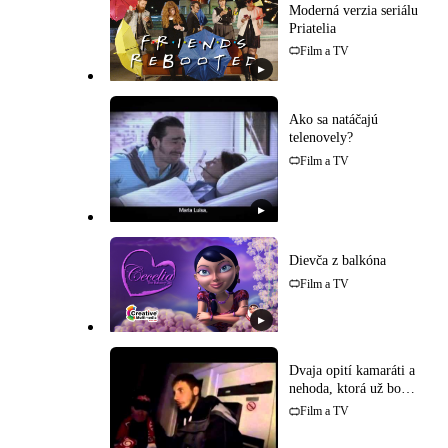
Moderná verzia seriálu
Priatelia
Film a TV
▶
Ako sa natáčajú
telenovely?
Film a TV
▶
Dievča z balkóna
Film a TV
▶
Dvaja opití kamaráti a
nehoda, ktorá už bola
uskutočnená!
Film a TV