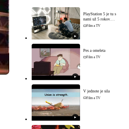
PlayStation 5 je tu s
nami už 5 rokov.
Oplatí sa kúpiť?
Film a TV
▶
Pes a omeleta
Film a TV
▶
V jednote je sila
Film a TV
▶