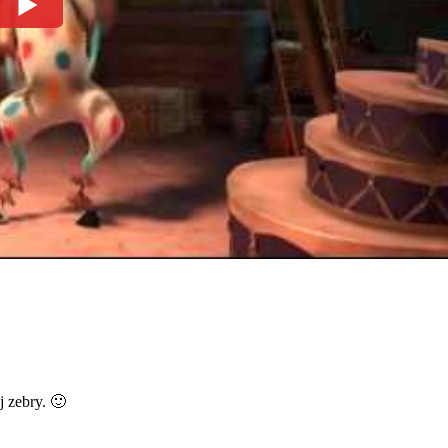
 zebry. 🙂