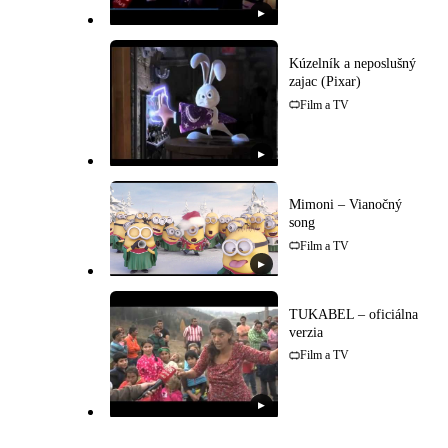
▶
Kúzelník a neposlušný
zajac (Pixar)
Film a TV
▶
Mimoni – Vianočný
song
Film a TV
▶
TUKABEL – oficiálna
verzia
Film a TV
▶