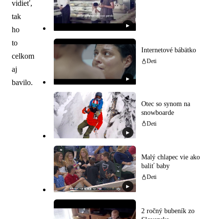
vidieť,
tak
▶
ho
to
Internetové bábätko
celkom
Deti
aj
▶
bavilo.
Otec so synom na
snowboarde
Deti
▶
Malý chlapec vie ako
baliť baby
Deti
▶
2 ročný bubeník zo