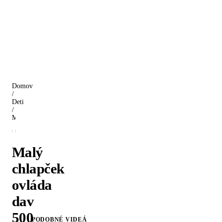
Domov
/
Deti
/
Malý chlapček ovláda dav 500 študentov
Malý
chlapček
ovláda
dav
500
PODOBNÉ VIDEÁ