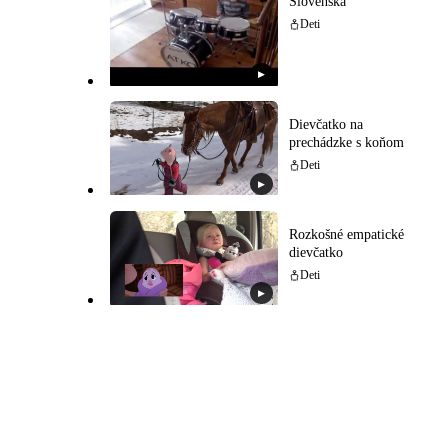
Slovenska
Deti
▶
Dievčatko na
prechádzke s koňom
Deti
▶
Rozkošné empatické
dievčatko
Deti
▶