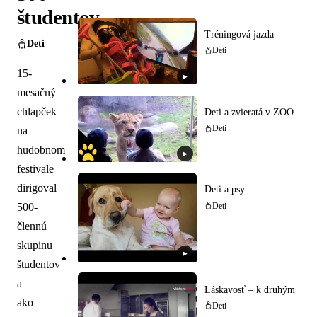
študentov
Tréningová jazda
Deti
Deti
15-
▶
mesačný
chlapček
Deti a zvieratá v ZOO
Deti
na
hudobnom
▶
festivale
dirigoval
Deti a psy
500-
Deti
člennú
skupinu
▶
študentov
a
Láskavosť – k druhým
ako
Deti