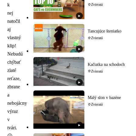
k
Zvieratá
nej
▶
natočil
aj
Tancujúce šteniatko
vlastný
Zvieratá
klip!
▶
Nebudú
chýbať
Kačiatka na schodoch
zlaté
Zvieratá
reťaze,
▶
zbrane
a
Malý slon v bazéne
nebojácny
Zvieratá
výraz
v
▶
tvári.
🙂