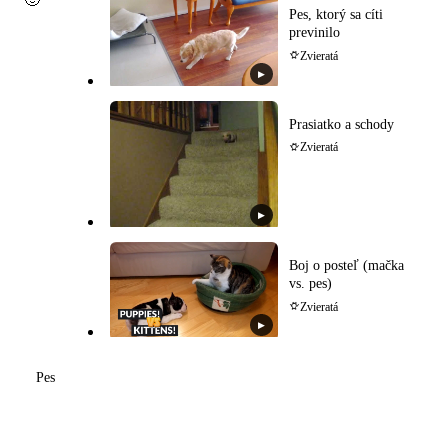
Pes, ktorý sa cíti
previnilo
Zvieratá
▶
Prasiatko a schody
Zvieratá
▶
Boj o posteľ (mačka
vs. pes)
Zvieratá
▶
Pes