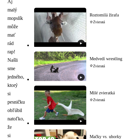
Aj
malý
Roztomilá žirafa
mopslík
Zvieratá
môže
mať
rád
▶
rap!
Medvedí wrestling
Našli
Zvieratá
sme
jedného,
▶
ktorý
Milé zvieratká
si
Zvieratá
pesničku
obľúbil
natoľko,
▶
že
si
Mačky vs. uhorky