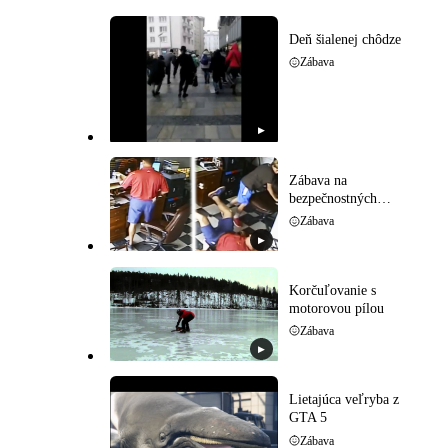
Deň šialenej chôdze
Zábava
▶
Zábava na
bezpečnostných
kamerách
Zábava
▶
Korčuľovanie s
motorovou pílou
Zábava
▶
Lietajúca veľryba z
GTA 5
Zábava