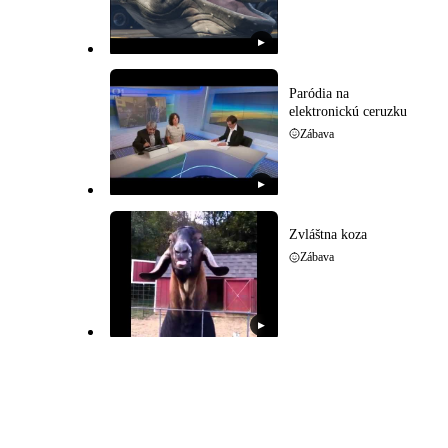
▶
Paródia na
elektronickú ceruzku
Zábava
▶
Zvláštna koza
Zábava
▶