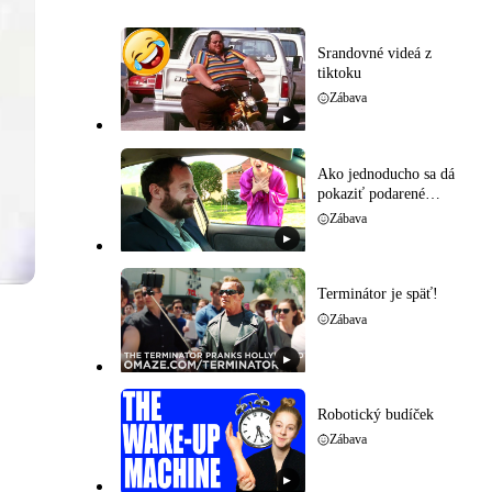
Srandovné videá z
tiktoku
Zábava
▶
Ako jednoducho sa dá
pokaziť podarené
rande
Zábava
▶
Terminátor je späť!
Zábava
▶
Robotický budíček
Zábava
▶