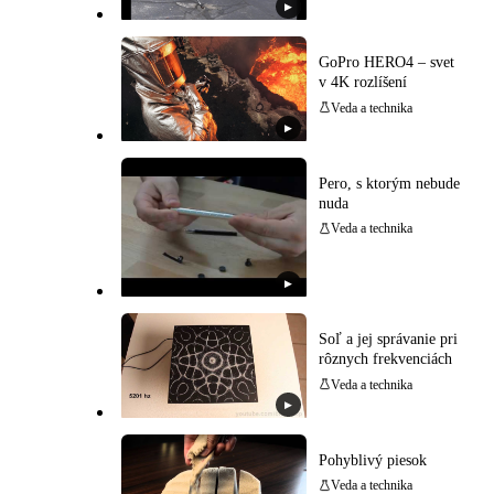
▶
GoPro HERO4 – svet
v 4K rozlíšení
Veda a technika
▶
Pero, s ktorým nebude
nuda
Veda a technika
▶
Soľ a jej správanie pri
rôznych frekvenciách
Veda a technika
▶
Pohyblivý piesok
Veda a technika