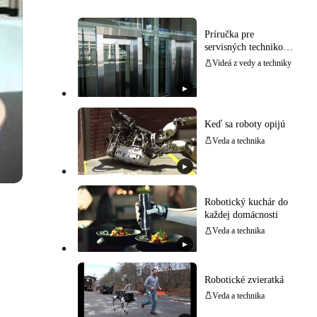
Príručka pre
servisných technikov:
rýchla diagnostika a
Videá z vedy a techniky
výmena najčastejšie
poruchových dielov
▶
vo výťahoch
Keď sa roboty opijú
Veda a technika
▶
Robotický kuchár do
každej domácnosti
Veda a technika
▶
Robotické zvieratká
Veda a technika