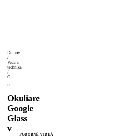
Domov
/
Veda a
technika
/
Okuliare Google Glass v praxi
Okuliare
Google
Glass
v
PODOBNÉ VIDEÁ