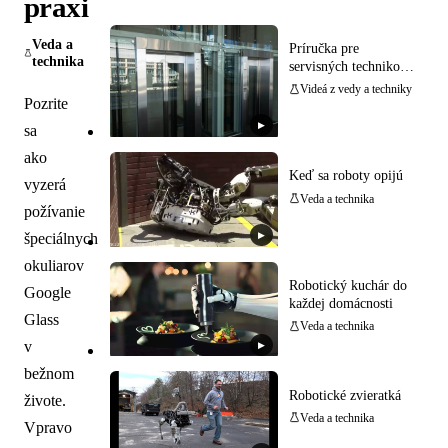
praxi
Veda a
Príručka pre
technika
servisných technikov:
rýchla diagnostika a
Videá z vedy a techniky
výmena najčastejšie
Pozrite
poruchových dielov
▶
sa
vo výťahoch
ako
Keď sa roboty opijú
vyzerá
Veda a technika
požívanie
▶
špeciálnych
okuliarov
Robotický kuchár do
Google
každej domácnosti
Glass
Veda a technika
v
▶
bežnom
Robotické zvieratká
živote.
Veda a technika
Vpravo