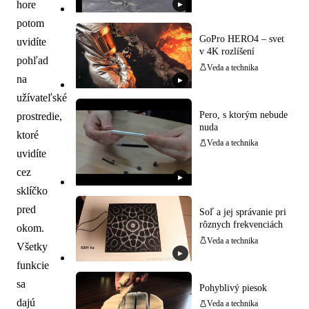
hore
▶
potom
GoPro HERO4 – svet
uvidíte
v 4K rozlíšení
pohľad
Veda a technika
na
▶
užívateľské
Pero, s ktorým nebude
prostredie,
nuda
ktoré
Veda a technika
uvidíte
cez
▶
sklíčko
pred
Soľ a jej správanie pri
rôznych frekvenciách
okom.
Veda a technika
Všetky
▶
funkcie
sa
Pohyblivý piesok
dajú
Veda a technika