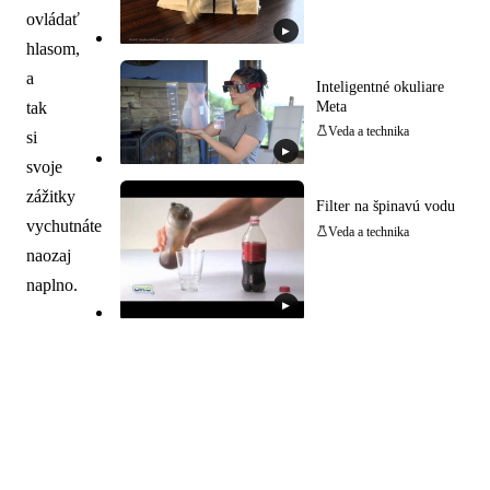
ovládať
▶
hlasom,
a
Inteligentné okuliare
Meta
tak
Veda a technika
si
▶
svoje
zážitky
Filter na špinavú vodu
vychutnáte
Veda a technika
naozaj
naplno.
▶