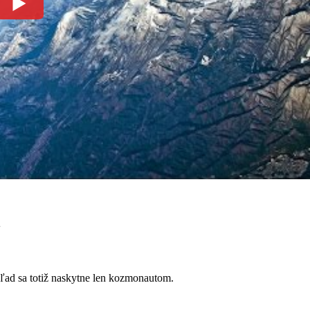
u
hľad sa totiž naskytne len kozmonautom.