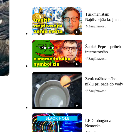
Turkmenistan:
Najdivnejšia krajina
sveta
Zaujímavosti
▶
Žabiak Pepe – príbeh
internetového
memečka
Zaujímavosti
▶
Zvuk nažhaveného
niklu pri páde do vody
Zaujímavosti
▶
LED tobogán z
Nemecka