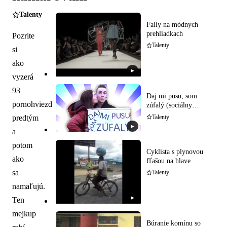
Talenty
Faily na módnych
prehliadkach
Pozrite
Talenty
si
ako
▶
vyzerá
93
Daj mi pusu, som
pornohviezd
zúfalý (sociálny
experiment)
predtým
Talenty
▶
a
potom
Cyklista s plynovou
ako
fľašou na hlave
sa
Talenty
namaľujú.
▶
Ten
mejkup
Búranie komínu so