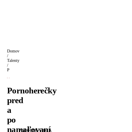
Domov
/
Talenty
/
Pornoherečky pred a po namaľovaní
Pornoherečky
pred
a
po
namaľovaní
PODOBNÉ VIDEÁ