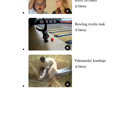
dcéru 14 rokov
Talenty
▶
Bowling trochu inak
Talenty
▶
Pakistanský kombajn
Talenty
▶