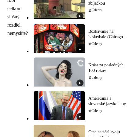
robí
zbíjačkou
celkom
Talenty
slušný
▶
rozdiel,
Bozkávanie na
nemyslíte?
basketbale (Chicago
Bulls)
Talenty
▶
Krása za posledných
100 rokov
Talenty
▶
Američania a
slovenské jazykolamy
Talenty
▶
Otec natáčal svoju