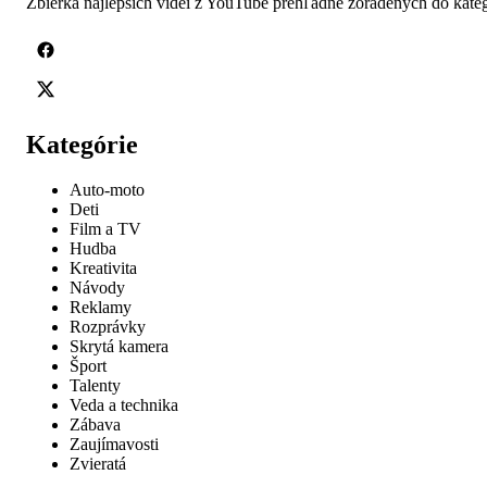
Zbierka najlepších videí z YouTube prehľadne zoradených do kateg
Kategórie
Auto-moto
Deti
Film a TV
Hudba
Kreativita
Návody
Reklamy
Rozprávky
Skrytá kamera
Šport
Talenty
Veda a technika
Zábava
Zaujímavosti
Zvieratá