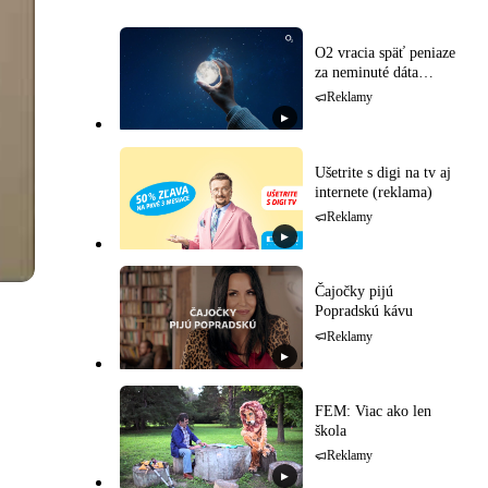
O2 vracia späť peniaze
za neminuté dáta
(reklama)
Reklamy
▶
Ušetrite s digi na tv aj
internete (reklama)
Reklamy
▶
Čajočky pijú
Popradskú kávu
Reklamy
▶
FEM: Viac ako len
škola
Reklamy
▶