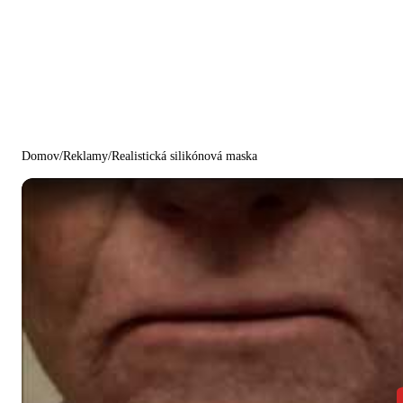
Domov
/
Reklamy
/
Realistická silikónová maska