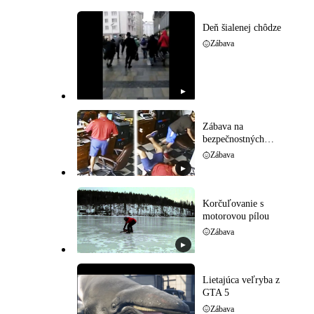
Deň šialenej chôdze
Zábava
▶
Zábava na
bezpečnostných
kamerách
Zábava
▶
Korčuľovanie s
motorovou pílou
Zábava
▶
Lietajúca veľryba z
GTA 5
Zábava