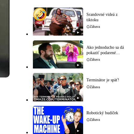
Srandovné videá z
tiktoku
Zábava
▶
Ako jednoducho sa dá
pokaziť podarené
rande
Zábava
▶
Terminátor je späť!
Zábava
▶
Robotický budíček
Zábava
▶