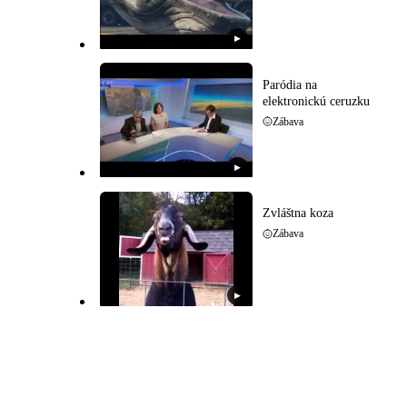
▶
Paródia na
elektronickú ceruzku
Zábava
▶
Zvláštna koza
Zábava
▶