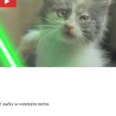
ať mačky so svetelnými mečmi.