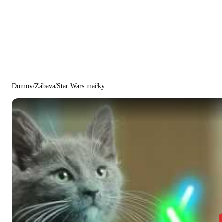
Domov
/
Zábava
/
Star Wars mačky