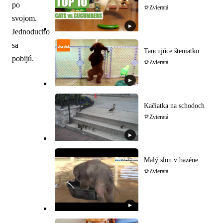
po
Zvieratá
svojom.
▶
Jednoducho
sa
Tancujúce šteniatko
pobijú.
Zvieratá
▶
Kačiatka na schodoch
Zvieratá
▶
Malý slon v bazéne
Zvieratá
▶