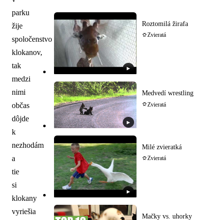
parku
Roztomilá žirafa
žije
Zvieratá
spoločenstvo
klokanov,
tak
▶
medzi
nimi
Medvedí wrestling
občas
Zvieratá
dôjde
▶
k
nezhodám
Milé zvieratká
a
Zvieratá
tie
si
▶
klokany
vyriešia
Mačky vs. uhorky