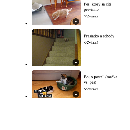
Pes, ktorý sa cíti
previnilo
Zvieratá
▶
Prasiatko a schody
Zvieratá
▶
Boj o posteľ (mačka
vs. pes)
Zvieratá
▶