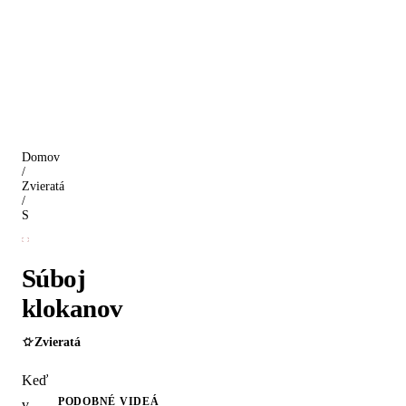
Domov
/
Zvieratá
/
Súboj klokanov
Súboj
klokanov
Zvieratá
Keď
PODOBNÉ VIDEÁ
v