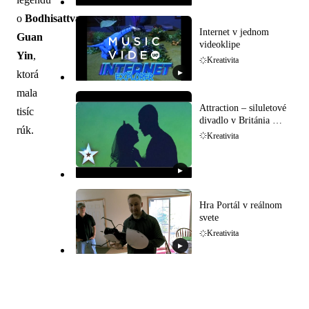
o
Bodhisattva
Internet v jednom
Guan
videoklipe
Yin
,
Kreativita
ktorá
▶
mala
Attraction – siluletové
tisíc
divadlo v Británia má
rúk.
talent
Kreativita
▶
Hra Portál v reálnom
svete
Kreativita
▶