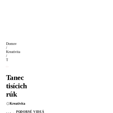
Domov
/
Kreativita
/
Tanec tisícich rúk
Tanec
tisícich
rúk
Kreativita
PODOBNÉ VIDEÁ