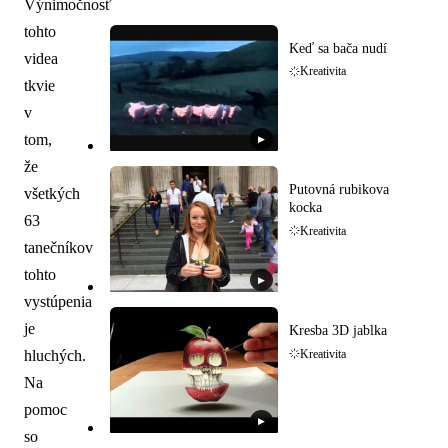
Výnimočnosť
tohto
Keď sa bača nudí
videa
Kreativita
tkvie
v
tom,
▶
že
Putovná rubikova
všetkých
kocka
63
Kreativita
tanečníkov
tohto
▶
vystúpenia
je
Kresba 3D jablka
hluchých.
Kreativita
Na
pomoc
▶
so