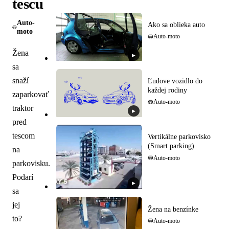
tescu
Auto-
Ako sa oblieka auto
moto
Auto-moto
Žena
▶
sa
snaží
Ľudove vozidlo do
každej rodiny
zaparkovať
Auto-moto
traktor
▶
pred
tescom
Vertikálne parkovisko
(Smart parking)
na
Auto-moto
parkovisku.
Podarí
▶
sa
jej
Žena na benzínke
to?
Auto-moto