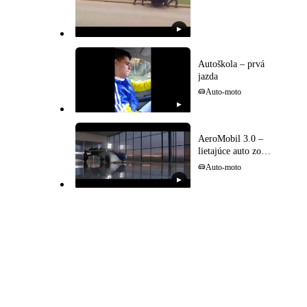
▶
Autoškola – prvá
jazda
Auto-moto
▶
AeroMobil 3.0 –
lietajúce auto zo
Slovenska
Auto-moto
▶