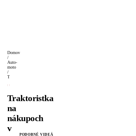
Domov
/
Auto-
moto
/
Traktoristka na nákupoch v tescu
Traktoristka
na
nákupoch
v
PODOBNÉ VIDEÁ