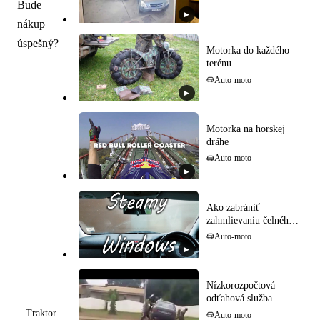
Bude
▶
nákup
úspešný?
Motorka do každého
terénu
Auto-moto
▶
Motorka na horskej
dráhe
Auto-moto
▶
Ako zabrániť
zahmlievaniu čelného
skla
Auto-moto
▶
Nízkorozpočtová
odťahová služba
Traktor
Auto-moto