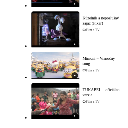
▶
Kúzelník a neposlušný
zajac (Pixar)
Film a TV
▶
Mimoni – Vianočný
song
Film a TV
▶
TUKABEL – oficiálna
verzia
Film a TV
▶