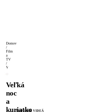
Domov
/
Film
a
TV
/
Veľká noc a kuriatko
Veľká
noc
a
kuriatko
PODOBNÉ VIDEÁ