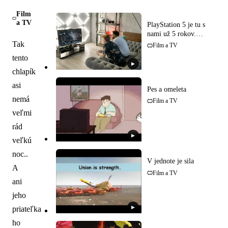
Film
a TV
PlayStation 5 je tu s
nami už 5 rokov.
Oplatí sa kúpiť?
Tak
Film a TV
tento
▶
chlapík
asi
Pes a omeleta
nemá
Film a TV
veľmi
rád
▶
veľkú
noc..
V jednote je sila
A
Film a TV
ani
jeho
▶
priateľka
ho