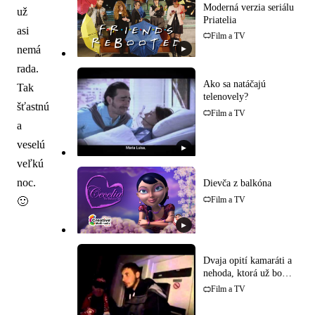
Moderná verzia seriálu
už
Priatelia
asi
Film a TV
nemá
▶
rada.
Ako sa natáčajú
Tak
telenovely?
šťastnú
Film a TV
a
veselú
▶
veľkú
noc.
Dievča z balkóna
Film a TV
🙂
▶
Dvaja opití kamaráti a
nehoda, ktorá už bola
uskutočnená!
Film a TV