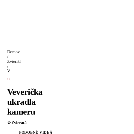
Domov
/
Zvieratá
/
Veverička ukradla kameru
Veverička
ukradla
kameru
Zvieratá
PODOBNÉ VIDEÁ