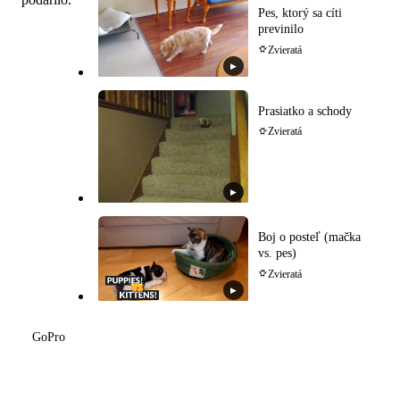
Pes, ktorý sa cíti
previnilo
Zvieratá
▶
Prasiatko a schody
Zvieratá
▶
Boj o posteľ (mačka
vs. pes)
Zvieratá
▶
GoPro