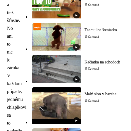
a
Zvieratá
tiež
▶
šťastie.
No
Tancujúce šteniatko
ani
Zvieratá
to
▶
nie
je
Kačiatka na schodoch
záruka.
Zvieratá
V
▶
každom
prípade,
Malý slon v bazéne
jednému
Zvieratá
chlapíkovi
sa
▶
to
podarilo.