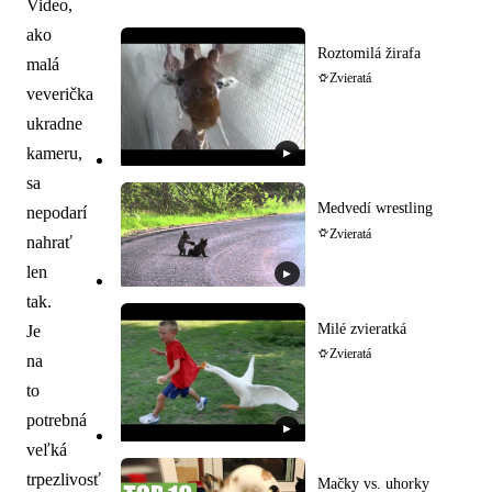
Video,
ako
Roztomilá žirafa
malá
Zvieratá
veverička
ukradne
kameru,
▶
sa
Medvedí wrestling
nepodarí
Zvieratá
nahrať
len
▶
tak.
Milé zvieratká
Je
Zvieratá
na
to
potrebná
▶
veľká
trpezlivosť
Mačky vs. uhorky