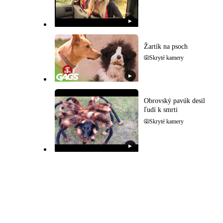
▶
Žartík na psoch
Skryté kamery
▶
Obrovský pavúk desil
ľudí k smrti
Skryté kamery
▶