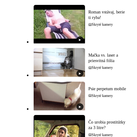
Roman vstávaj, berie
ti ryba!
Skryté kamery
▶
Mačka vs. laser a
priesvitná fólia
Skryté kamery
▶
Psie perpetum mobile
Skryté kamery
▶
Čo urobia prostitútky
za 3 litre?
Skryté kamery