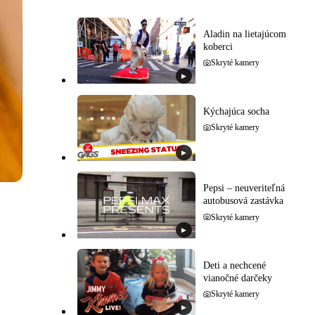
Aladin na lietajúcom
koberci
Skryté kamery
▶
Kýchajúca socha
Skryté kamery
▶
Pepsi – neuveriteľná
autobusová zastávka
Skryté kamery
▶
Deti a nechcené
vianočné darčeky
Skryté kamery
▶