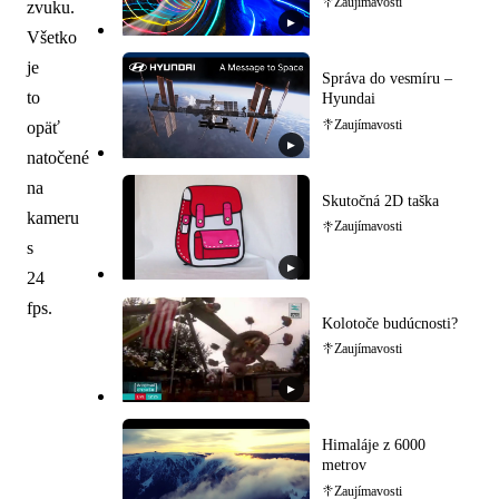
Zaujímavosti
zvuku.
▶
Všetko
je
Správa do vesmíru –
to
Hyundai
Zaujímavosti
opäť
▶
natočené
na
Skutočná 2D taška
kameru
Zaujímavosti
s
▶
24
fps.
Kolotoče budúcnosti?
Zaujímavosti
▶
Himaláje z 6000
metrov
Zaujímavosti