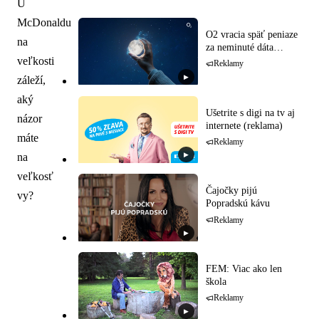
U
McDonaldu
O2 vracia späť peniaze
na
za neminuté dáta
(reklama)
veľkosti
Reklamy
▶
záleží,
aký
Ušetrite s digi na tv aj
názor
internete (reklama)
máte
Reklamy
▶
na
veľkosť
Čajočky pijú
vy?
Popradskú kávu
Reklamy
▶
FEM: Viac ako len
škola
Reklamy
▶