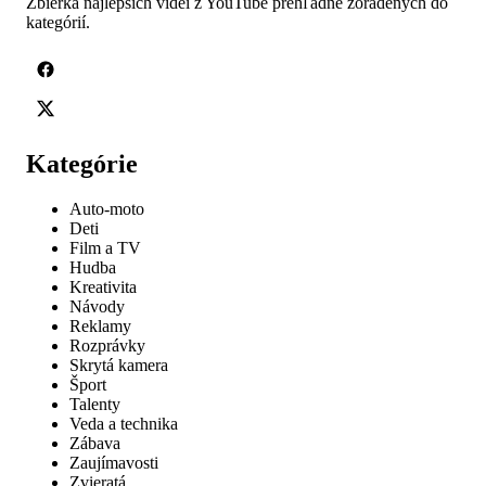
Zbierka najlepších videí z YouTube prehľadne zoradených do
kategórií.
Kategórie
Auto-moto
Deti
Film a TV
Hudba
Kreativita
Návody
Reklamy
Rozprávky
Skrytá kamera
Šport
Talenty
Veda a technika
Zábava
Zaujímavosti
Zvieratá