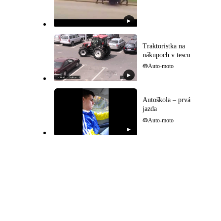
▶
Traktoristka na
nákupoch v tescu
Auto-moto
▶
Autoškola – prvá
jazda
Auto-moto
▶