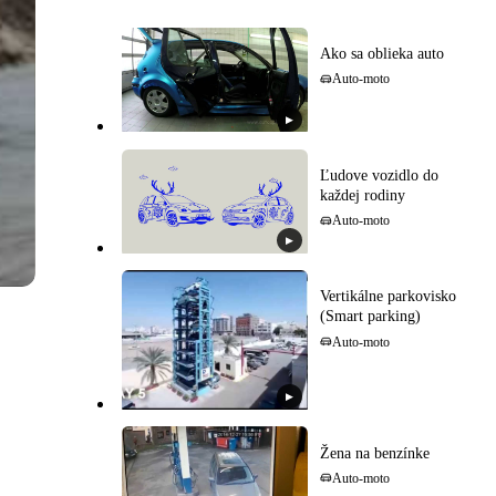
Ako sa oblieka auto
Auto-moto
▶
Ľudove vozidlo do
každej rodiny
Auto-moto
▶
Vertikálne parkovisko
(Smart parking)
Auto-moto
▶
Žena na benzínke
Auto-moto