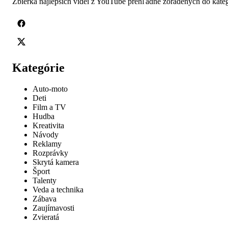
Zbierka najlepších videí z YouTube prehľadne zoradených do kateg
Kategórie
Auto-moto
Deti
Film a TV
Hudba
Kreativita
Návody
Reklamy
Rozprávky
Skrytá kamera
Šport
Talenty
Veda a technika
Zábava
Zaujímavosti
Zvieratá