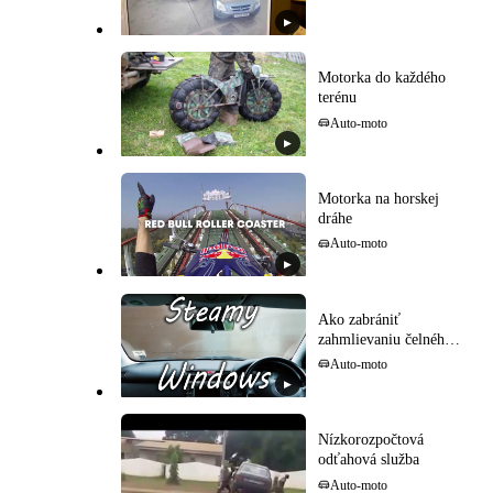
▶
Motorka do každého
terénu
Auto-moto
▶
Motorka na horskej
dráhe
Auto-moto
▶
Ako zabrániť
zahmlievaniu čelného
skla
Auto-moto
▶
Nízkorozpočtová
odťahová služba
Auto-moto