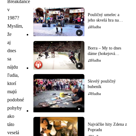
Breakdance
v
Pouličný umelec a
1987?
jeho skvelá hra na
gajdy
Myslím,
Hudba
▶
že
aj
Borra – My to dnes
dnes
dáme (hokejová
sa
hymna)
Hudba
▶
nájdu
ľudia,
Skvelý pouličný
ktorí
bubeník
majú
Hudba
podobné
pohyby
▶
ako
táto
Najväčšie hity Zdena z
Popradu
veselá