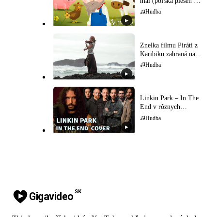
mal (poľská pieseň pre
deti)
Hudba
▶
Znelka filmu Piráti z
Karibiku zahraná na
husliach
Hudba
▶
Linkin Park – In The
End v rôznych
hudobných štýloch
Hudba
▶
SK
Gigavideo