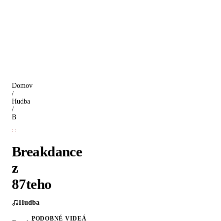
Domov
/
Hudba
/
Breakdance z 87teho
Breakdance
z
87teho
Hudba
PODOBNÉ VIDEÁ