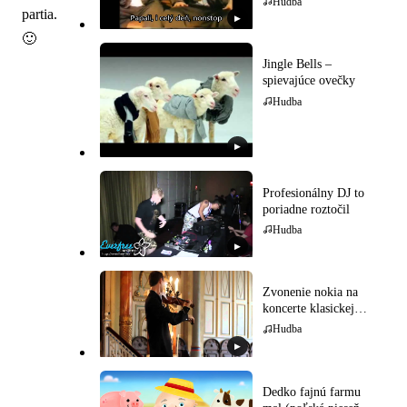
Hudba
partia.
▶
🙂
Jingle Bells –
spievajúce ovečky
Hudba
▶
Profesionálny DJ to
poriadne roztočil
Hudba
▶
Zvonenie nokia na
koncerte klasickej
hudby
Hudba
▶
Dedko fajnú farmu