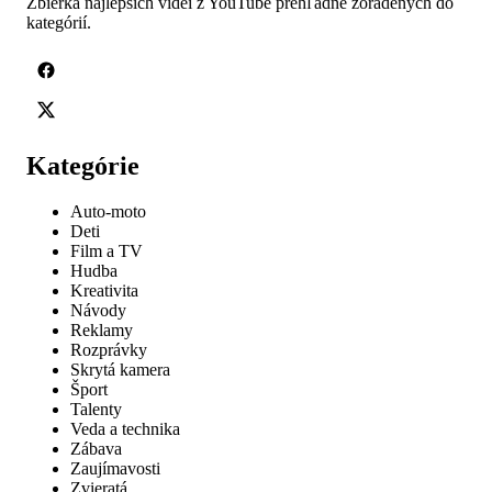
Zbierka najlepších videí z YouTube prehľadne zoradených do
kategórií.
Kategórie
Auto-moto
Deti
Film a TV
Hudba
Kreativita
Návody
Reklamy
Rozprávky
Skrytá kamera
Šport
Talenty
Veda a technika
Zábava
Zaujímavosti
Zvieratá