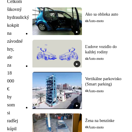
Celkom
šikovný
Ako sa oblieka auto
hydraulický
Auto-moto
kokpit
▶
na
závodné
Ľudove vozidlo do
hry,
každej rodiny
ale
Auto-moto
▶
za
18
Vertikálne parkovisko
000
(Smart parking)
€
Auto-moto
by
som
▶
si
radšej
Žena na benzínke
Auto-moto
kúpil