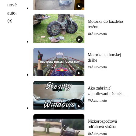
nové
▶
auto.
🙂
Motorka do každého
terénu
Auto-moto
▶
Motorka na horskej
dráhe
Auto-moto
▶
Ako zabrániť
zahmlievaniu čelného
skla
Auto-moto
▶
Nízkorozpočtová
odťahová služba
Auto-moto