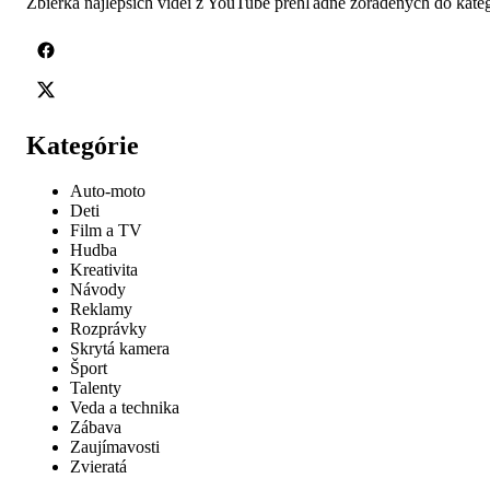
Zbierka najlepších videí z YouTube prehľadne zoradených do kateg
Kategórie
Auto-moto
Deti
Film a TV
Hudba
Kreativita
Návody
Reklamy
Rozprávky
Skrytá kamera
Šport
Talenty
Veda a technika
Zábava
Zaujímavosti
Zvieratá