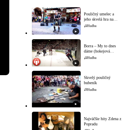
Pouličný umelec a
jeho skvelá hra na
gajdy
Hudba
▶
Borra – My to dnes
dáme (hokejová
hymna)
Hudba
▶
Skvelý pouličný
bubeník
Hudba
▶
Najväčšie hity Zdena z
Popradu