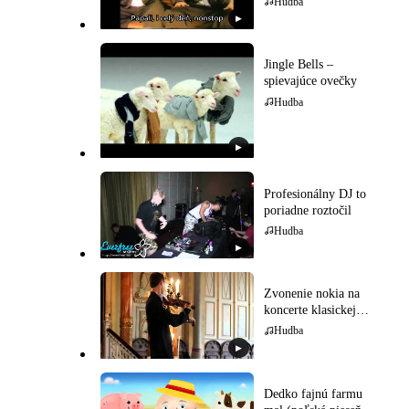
Hudba
▶
Jingle Bells –
spievajúce ovečky
Hudba
▶
Profesionálny DJ to
poriadne roztočil
Hudba
▶
Zvonenie nokia na
koncerte klasickej
hudby
Hudba
▶
Dedko fajnú farmu