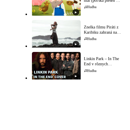
mal (poľská pieseň pre
deti)
Hudba
▶
Znelka filmu Piráti z
Karibiku zahraná na
husliach
Hudba
▶
Linkin Park – In The
End v rôznych
hudobných štýloch
Hudba
▶