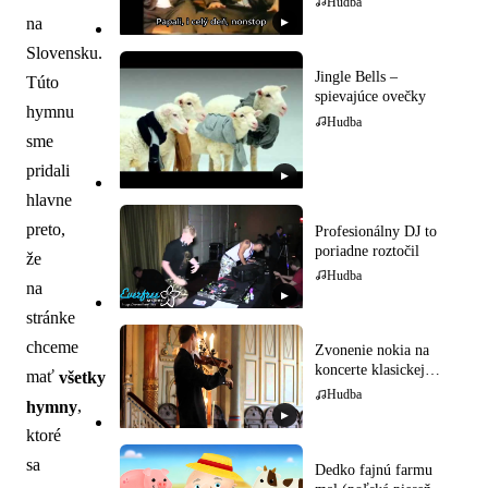
Hudba
na
▶
Slovensku.
Jingle Bells –
Túto
spievajúce ovečky
hymnu
Hudba
sme
pridali
▶
hlavne
preto,
Profesionálny DJ to
poriadne roztočil
že
Hudba
na
▶
stránke
chceme
Zvonenie nokia na
koncerte klasickej
mať
všetky
hudby
Hudba
hymny
,
▶
ktoré
sa
Dedko fajnú farmu