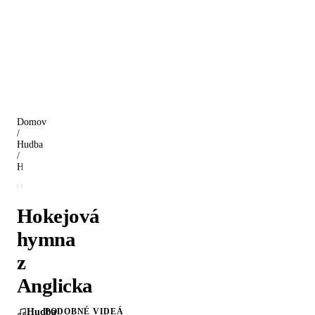
Domov
/
Hudba
/
Hokejová hymna z Anglicka
Hokejová
hymna
z
Anglicka
Hudba
PODOBNÉ VIDEÁ