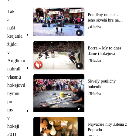
Tak
Pouličný umelec a
aj
jeho skvelá hra na
gajdy
Hudba
naši
▶
krajania
žijúci
Borra – My to dnes
v
dáme (hokejová
hymna)
Anglicku
Hudba
▶
nahrali
vlastnú
Skvelý pouličný
hokejovú
bubeník
hymnu
Hudba
pre
▶
ms
v
Najväčšie hity Zdena z
hokeji
Popradu
2011