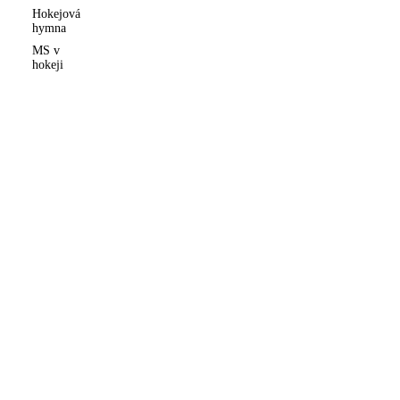
Hokejová
hymna
MS v
hokeji