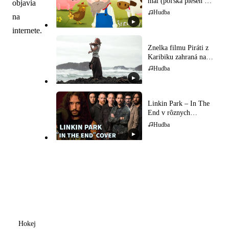
mal (poľská pieseň pre
objavia
deti)
Hudba
na
▶
internete.
Znelka filmu Piráti z
Karibiku zahraná na
husliach
Hudba
▶
Linkin Park – In The
End v rôznych
hudobných štýloch
Hudba
▶
Hokej