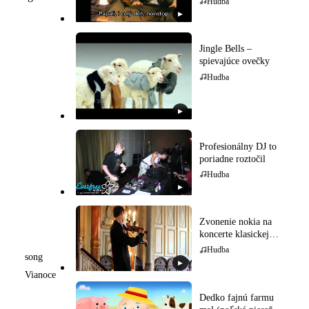
Hudba
▶
Jingle Bells –
spievajúce ovečky
Hudba
▶
Profesionálny DJ to
poriadne roztočil
Hudba
▶
Zvonenie nokia na
koncerte klasickej
hudby
Hudba
song
▶
Vianoce
Dedko fajnú farmu