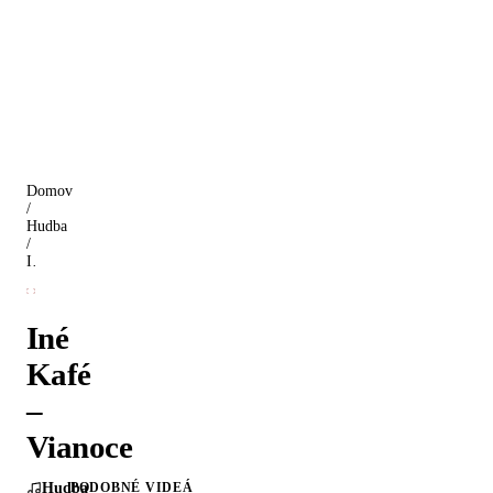
Domov
/
Hudba
/
Iné Kafé – Vianoce
Iné
Kafé
–
Vianoce
Hudba
PODOBNÉ VIDEÁ