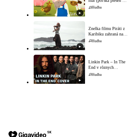
mal (poľská pieseň pre
deti)
Hudba
▶
Znelka filmu Piráti z
Karibiku zahraná na
husliach
Hudba
▶
Linkin Park – In The
End v rôznych
hudobných štýloch
Hudba
▶
SK
Gigavideo