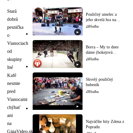
Stará
Pouličný umelec a
dobrá
jeho skvelá hra na
gajdy
Hudba
pesnička
▶
o
Vianociach
Borra – My to dnes
od
dáme (hokejová
hymna)
skupiny
Hudba
▶
Iné
Kafé
Skvelý pouličný
nesmie
bubeník
pred
Hudba
Vianocami
▶
chýbať
ani
Najväčšie hity Zdena z
na
Popradu
GigaVideo.sk