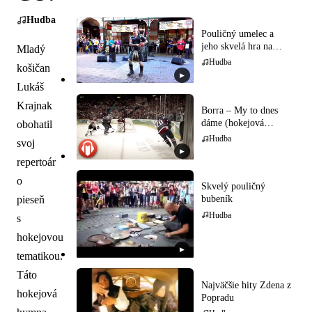
Hudba
Pouličný umelec a
jeho skvelá hra na
Mladý
gajdy
Hudba
košičan
▶
Lukáš
Krajnak
Borra – My to dnes
dáme (hokejová
obohatil
hymna)
Hudba
svoj
▶
repertoár
o
Skvelý pouličný
bubeník
pieseň
Hudba
s
hokejovou
▶
tematikou.
Táto
Najväčšie hity Zdena z
hokejová
Popradu