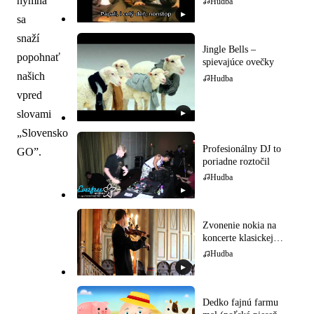
hymna
Hudba
▶
sa
snaží
Jingle Bells –
popohnať
spievajúce ovečky
našich
Hudba
vpred
slovami
▶
„Slovensko
Profesionálny DJ to
GO”.
poriadne roztočil
Hudba
▶
Zvonenie nokia na
koncerte klasickej
hudby
Hudba
▶
Dedko fajnú farmu