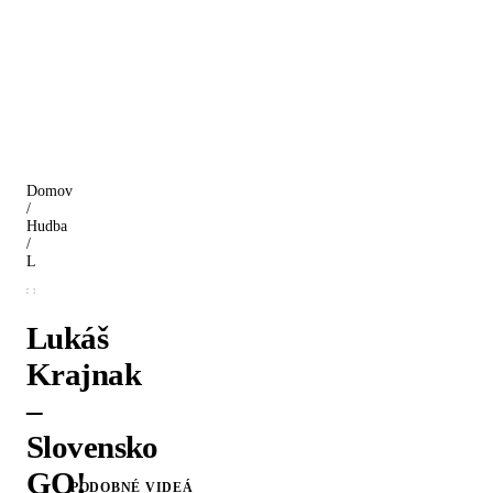
Domov
/
Hudba
/
Lukáš Krajnak – Slovensko GO!
Lukáš
Krajnak
–
Slovensko
GO!
PODOBNÉ VIDEÁ