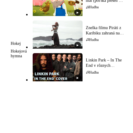
mal (poľská pieseň pre
deti)
Hudba
▶
Znelka filmu Piráti z
Karibiku zahraná na
husliach
Hudba
Hokej
▶
Hokejová
hymna
Linkin Park – In The
End v rôznych
hudobných štýloch
Hudba
▶