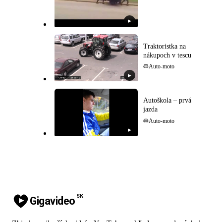
▶
Traktoristka na
nákupoch v tescu
Auto-moto
▶
Autoškola – prvá
jazda
Auto-moto
▶
SK
Gigavideo