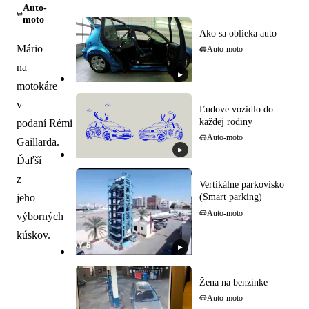
Auto-
moto
Ako sa oblieka auto
Mário
Auto-moto
na
▶
motokáre
v
Ľudove vozidlo do
každej rodiny
podaní Rémi
Auto-moto
Gaillarda.
▶
Ďaľší
z
Vertikálne parkovisko
(Smart parking)
jeho
Auto-moto
výborných
kúskov.
▶
Žena na benzínke
Auto-moto