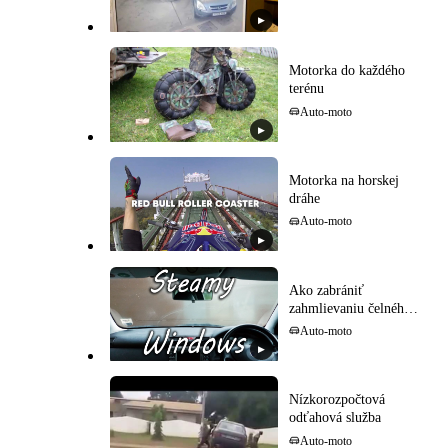
▶
Motorka do každého
terénu
Auto-moto
▶
Motorka na horskej
dráhe
Auto-moto
▶
Ako zabrániť
zahmlievaniu čelného
skla
Auto-moto
▶
Nízkorozpočtová
odťahová služba
Auto-moto