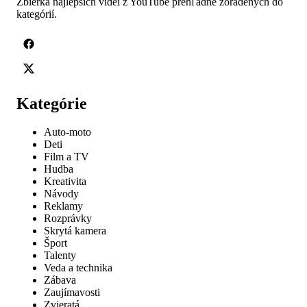
Zbierka najlepších videí z YouTube prehľadne zoradených do
kategórií.
Kategórie
Auto-moto
Deti
Film a TV
Hudba
Kreativita
Návody
Reklamy
Rozprávky
Skrytá kamera
Šport
Talenty
Veda a technika
Zábava
Zaujímavosti
Zvieratá